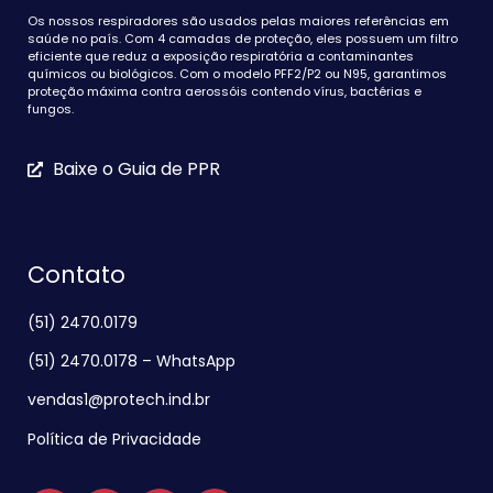
Os nossos respiradores são usados pelas maiores referências em
saúde no país. Com 4 camadas de proteção, eles possuem um filtro
eficiente que reduz a exposição respiratória a contaminantes
químicos ou biológicos. Com o modelo PFF2/P2 ou N95, garantimos
proteção máxima contra aerossóis contendo vírus, bactérias e
fungos.
Baixe o Guia de PPR
Contato
(51) 2470.0179
(51) 2470.0178 – WhatsApp
vendas1@protech.ind.br
Política de Privacidade