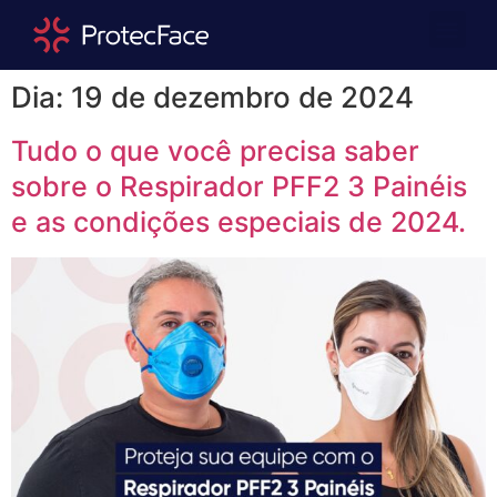
Quem Somos
Área Repre
Dia:
19 de dezembro de 2024
Tudo o que você precisa saber
sobre o Respirador PFF2 3 Painéis
e as condições especiais de 2024.