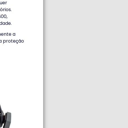
quer
rios.
800,
idade.
mente a
 a proteção