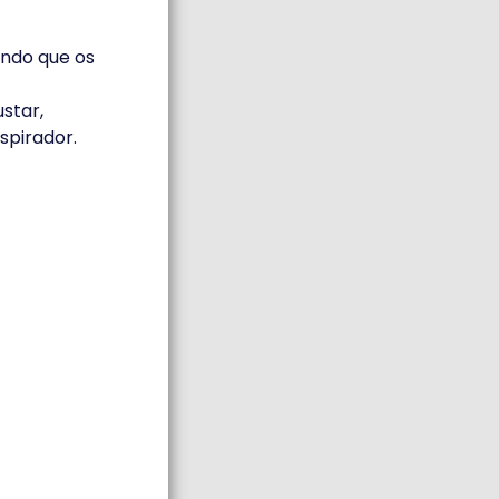
indo que os
ustar,
spirador.