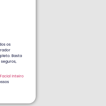
dos os
irador
pleto. Basta
 seguros,
Facial Inteiro
ossos