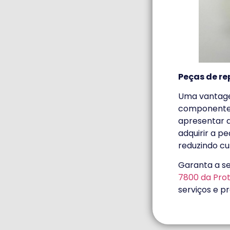
Peças de re
Uma vantagem
componentes 
apresentar d
adquirir a p
reduzindo cu
Garanta a s
7800 da Pro
serviços e p