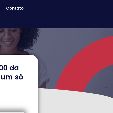
Contato
800 da
 um só