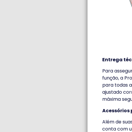
Entrega téc
Para assegur
função, a Pr
para todas a
ajustado cor
máxima segu
Acessórios 
Além de suas
conta com u