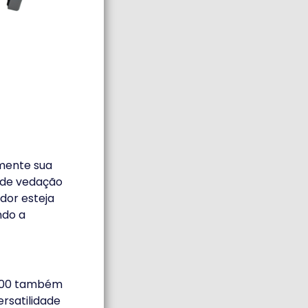
amente sua
o de vedação
dor esteja
ndo a
 7800 também
rsatilidade