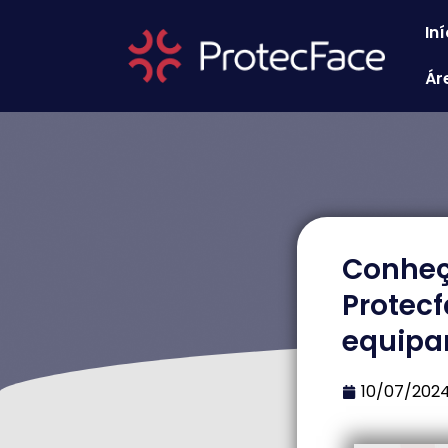
Iní
Ár
Conheça
Protec
equip
10/07/202