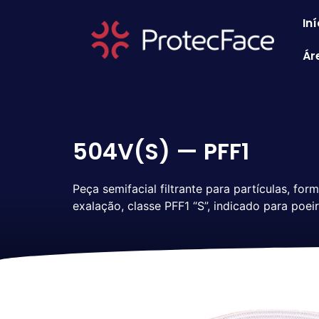
Iní
Ár
504V(S) — PFF1
Peça semifacial filtrante para partículas, for
exalação, classe PFF1 “S”, indicado para poei