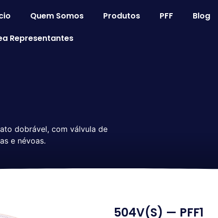
cio
Quem Somos
Produtos
PFF
Blog
ea Representantes
mato dobrável, com válvula de
ras e névoas.
504V(S) — PFF1