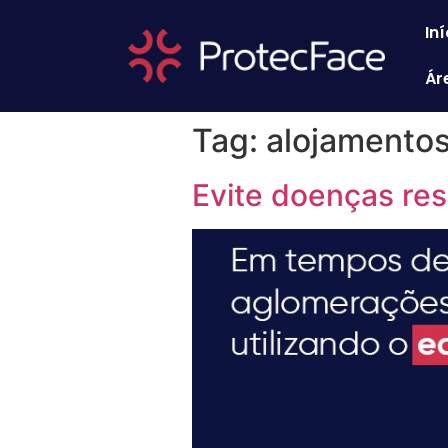
Iní
Ár
Tag:
alojamento
Evite doenças res