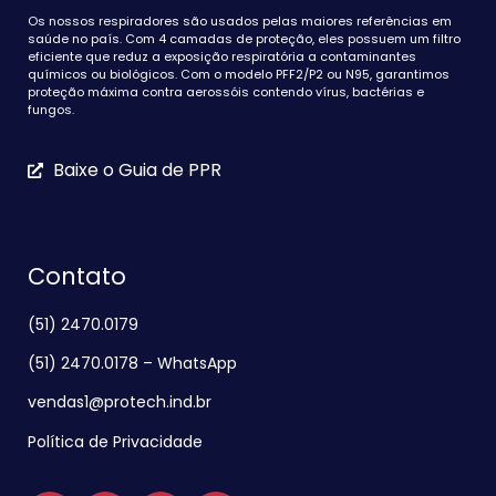
Os nossos respiradores são usados pelas maiores referências em
saúde no país. Com 4 camadas de proteção, eles possuem um filtro
eficiente que reduz a exposição respiratória a contaminantes
químicos ou biológicos. Com o modelo PFF2/P2 ou N95, garantimos
proteção máxima contra aerossóis contendo vírus, bactérias e
fungos.
Baixe o Guia de PPR
Contato
(51) 2470.0179
(51) 2470.0178 – WhatsApp
vendas1@protech.ind.br
Política de Privacidade