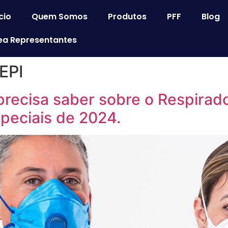
cio
Quem Somos
Produtos
PFF
Blog
ea Representantes
EPI
recisa saber sobre o Respirado
peciais de 2024.