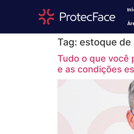
Iní
Ár
Tag:
estoque de 
Tudo o que você p
e as condições es