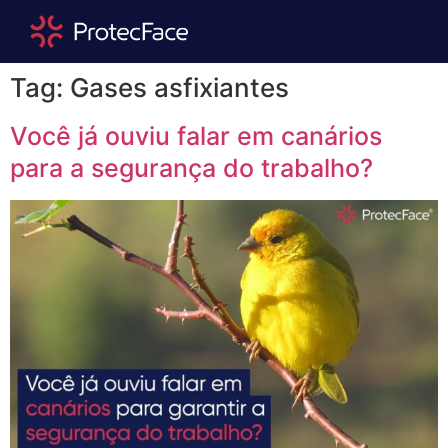
Quem Somos
Área Repre
Tag:
Gases asfixiantes
Você já ouviu falar em canários
para a segurança do trabalho?