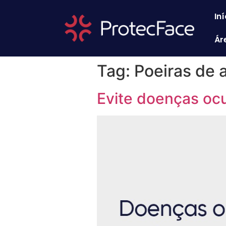
Iní
Ár
Tag:
Poeiras de a
Evite doenças ocu