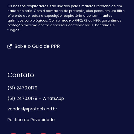
Os nossos respiradores são usados pelas maiores referências em
saúde no país. Com 4 camadas de proteção, eles possuem um filtro
eficiente que reduz a exposição respiratória a contaminantes
químicos ou biológicos. Com o modelo PFF2/P2 ou N95, garantimos
proteção máxima contra aerossóis contendo vírus, bactérias e
fungos.
Baixe o Guia de PPR
Contato
(51) 2470.0179
(51) 2470.0178 – WhatsApp
vendas1@protech.ind.br
Política de Privacidade